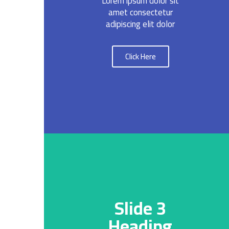
Lorem ipsum dolor sit
amet consectetur
adipiscing elit dolor
Click Here
Slide 3
Heading