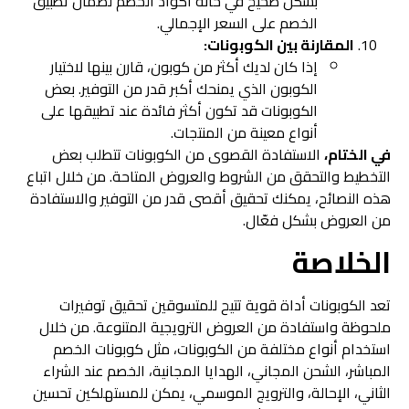
بشكل صحيح في خانة أكواد الخصم لضمان تطبيق
الخصم على السعر الإجمالي.
المقارنة بين الكوبونات:
إذا كان لديك أكثر من كوبون، قارن بينها لاختيار
الكوبون الذي يمنحك أكبر قدر من التوفير. بعض
الكوبونات قد تكون أكثر فائدة عند تطبيقها على
أنواع معينة من المنتجات.
في الختام،
الاستفادة القصوى من الكوبونات تتطلب بعض
التخطيط والتحقق من الشروط والعروض المتاحة. من خلال اتباع
هذه النصائح، يمكنك تحقيق أقصى قدر من التوفير والاستفادة
من العروض بشكل فعّال.
الخلاصة
تعد الكوبونات أداة قوية تتيح للمتسوقين تحقيق توفيرات
ملحوظة واستفادة من العروض الترويجية المتنوعة. من خلال
استخدام أنواع مختلفة من الكوبونات، مثل كوبونات الخصم
المباشر، الشحن المجاني، الهدايا المجانية، الخصم عند الشراء
الثاني، الإحالة، والترويج الموسمي، يمكن للمستهلكين تحسين