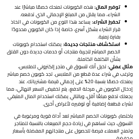
توفير المال:
هذه الكوبونات تمنحك خصمًا مباشرًا عند
الشراء، مما يقلل من المبلغ الإجمالي الذي تدفعه.
تحفيز الشراء:
يساعد هذا النوع من الكوبونات في اتخاذ
قرار الشراء بشكل أسرع، خاصة إذا كان الكوبون محدودًا
بفترة زمنية.
استكشاف منتجات جديدة:
يمكنك استخدام كوبونات
الخصم المباشر لتجربة منتجات أو خدمات جديدة دون القلق
بشأن التكلفة الكاملة.
مثال عملي:
تخيل أنك تتسوق في متجر إلكتروني للملابس،
وترغب في شراء عدة قطع من الملابس. تجد كوبون خصم مباشر
يمنحك خصمًا بنسبة 20% على إجمالي قيمة مشترياتك. عند
إدخال الكوبون في مرحلة الدفع، يتم تخفيض السعر النهائي، مما
يجعلك تدفع مبلغًا أقل، وبالتالي يمكنك استخدام المال المتبقي
لشراء قطعة إضافية أو توفيره لأغراض أخرى.
باختصار، كوبونات الخصم المباشر تعد أداة قوية ومرغوبة في
التسوق، حيث تساهم في زيادة حجم المبيعات بالنسبة للمتاجر
وتمنح العملاء فرصة للحصول على منتجاتهم المفضلة بأسعار
مخفضة.