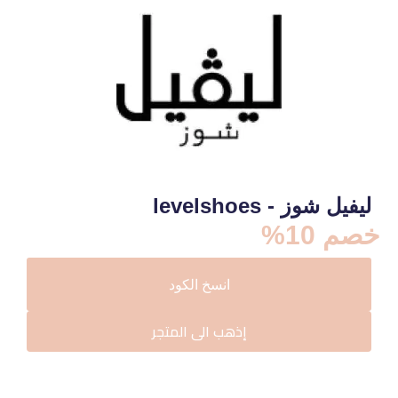
ليفيل شوز - levelshoes
خصم 10%
انسخ الكود
LS4
إذهب الى المتجر