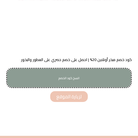
كود خصم مبخر أونلاين 20% | احصل على خصم حصري على العطور والبخور
انسخ كود الخصم
A99
لزيارة الموقع