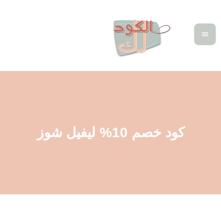
كود خصم 10% ليفيل شوز