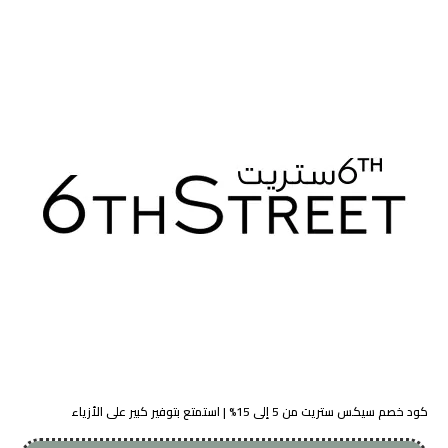
كود خصم سيكس ستريت من 5 إلى 15% | استمتع بتوفير كبير على الأزياء