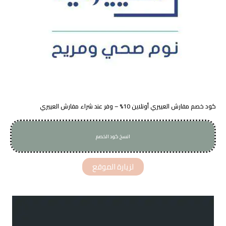
كود خصم مفارش العييري أونلاين 10% – وفر عند شراء مفارش العييري
انسخ كود الخصم
TU18
لزيارة الموقع