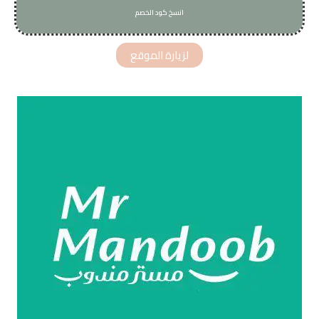
انسخ كود الخصم
B67
لزيارة الموقع