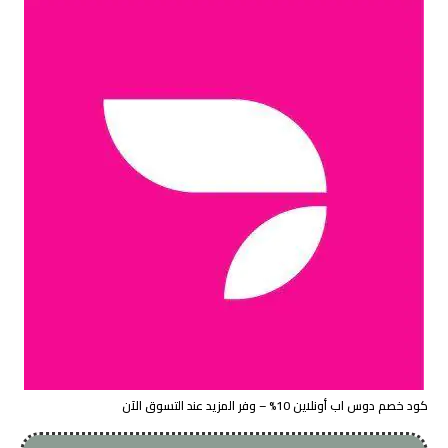
كود خصم دوس اب أونلاين 10% – وفر المزيد عند التسوق الآن