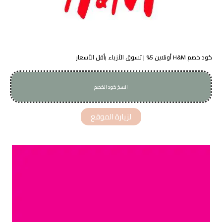
كود خصم H&M أونلاين 5% | تسوق الأزياء بأقل الأسعار
انسخ كود الخصم
M3WF
لزيارة الموقع