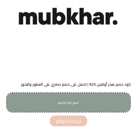
كود خصم مبخر أونلاين 20% | احصل على خصم حصري على العطور والبخور
انسخ كود الخصم
A99
لزيارة الموقع