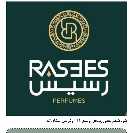
كود خصم عطور رسيس أونلاين 7% | وفر على مشترياتك