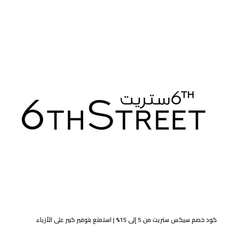
كود خصم سيكس ستريت من 5 إلى 15% | استمتع بتوفير كبير على الأزياء