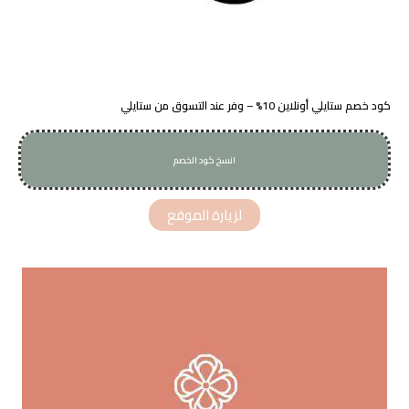
كود خصم ستايلي أونلاين 10% – وفر عند التسوق من ستايلي
انسخ كود الخصم
ARB16
لزيارة الموقع