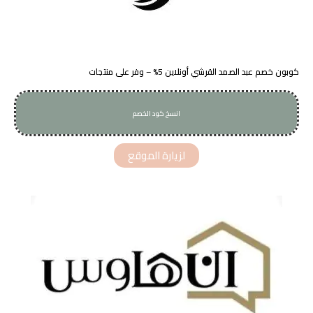
كوبون خصم عبد الصمد القرشي أونلاين 5% – وفر على منتجات
انسخ كود الخصم
AS27
لزيارة الموقع