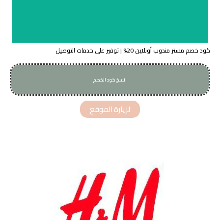
كود خصم مستر مندوب أونلاين 20% | توفير على خدمات التوصيل
انسخ كود الخصم
H0XG
لزيارة الموقع