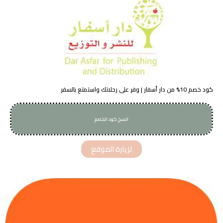
كود خصم 10% من دار أسفار | وفر على رحلاتك واستمتع بالسفر
انسخ كود الخصم
Manalj
لزيارة الموقع