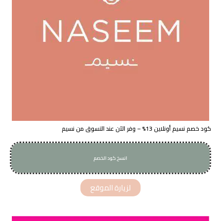
كود خصم نسيم أونلاين 13% – وفر الآن عند التسوق من نسيم
انسخ كود الخصم
AA2PZH
لزيارة الموقع